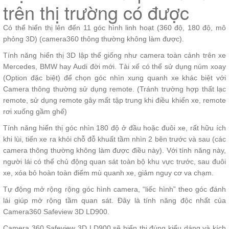
trên thị trường có được
Có thể hiển thị lên đến 11 góc hình linh hoạt (360 độ, 180 độ, mô
phỏng 3D) (camera360 thông thường không làm được).
Tính năng hiển thị 3D lập thể giống như camera toàn cảnh trên xe
Mercedes, BMW hay Audi đời mới. Tài xế có thể sử dụng núm xoay
(Option đặc biệt) để chọn góc nhìn xung quanh xe khác biệt với
Camera thông thường sử dụng remote. (Tránh trường hợp thất lạc
remote, sử dụng remote gây mất tập trung khi điều khiển xe, remote
rơi xuống gầm ghế)
Tính năng hiển thị góc nhìn 180 độ ở đầu hoặc đuôi xe, rất hữu ích
khi lùi, tiến xe ra khỏi chỗ đỗ khuất tầm nhìn 2 bên trước và sau (các
camera thông thường không làm được điều này). Với tính năng này,
người lái có thể chủ động quan sát toàn bộ khu vực trước, sau đuôi
xe, xóa bỏ hoàn toàn điểm mù quanh xe, giảm nguy cơ va chạm.
Tự động mở rộng rộng góc hình camera, “liếc hình” theo góc đánh
lái giúp mở rộng tầm quan sát. Đây là tính năng độc nhất của
Camera360 Safeview 3D LD900.
Camera 360 Safeview 3D LD900 sẽ hiển thị đúng kiểu dáng và kích