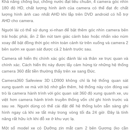
Khả năng chống bụi, chống nước đạt tiêu chuẩn, 4 camera góc nhìn
180 độ HD, chất lượng hình ảnh của camera có thể đạt đc chất
lượng hình ảnh cao nhất AHD khi lắp trên DVD android có hỗ trợ
AHD cho camera.
Người lái có thể sử dụng xi-nhan để bật thêm góc nhìn camera bên
trái hoặc phải, ấn 2 lần nút tam giác cảnh báo hoặc nhấn vào núm
xoay để bật đồng thời góc nhìn toàn cảnh từ trên xuống và camera 2
bên sườn xe quan sát được cả 2 bánh trước sau.
Camera sẽ hiển thị chính xác góc đánh lái và thân xe trực quan và
chính xác. Cách hiển thị này được lấy cảm hứng từ những hệ thống
camera 360 đắt tiền thường thấy trên xe sang Đức.
Camera360 Safeview 3D LD900 không chỉ là hệ thống quan sát
xung quanh xe mà với bộ nhớ gắn thêm, hệ thống này còn đóng vai
trò là camera hành trình với góc quan sát 360 độ xung quanh xe, ưu
việt hơn camera hành trình truyền thống vốn chỉ ghi hình trước và
sau xe. Người dùng có thể cài đặt để hệ thống luôn sẵn sàng ghi
hình ngay cả khi xe tắt máy trong vòng tối đa 24 giờ. Đây là tính
năng rất hữu ích khi đỗ xe ở khu vực lạ.
Một số model xe có Dưỡng zin mắt cam 2 bên Gương (ko cần