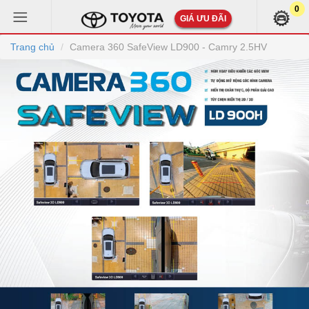
0
GIÁ ƯU ĐÃI
Trang chủ
Camera 360 SafeView LD900 - Camry 2.5HV