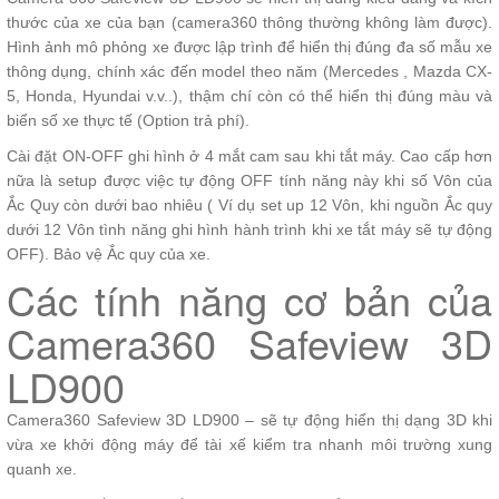
thước của xe của bạn (camera360 thông thường không làm được).
Hình ảnh mô phỏng xe được lập trình để hiển thị đúng đa số mẫu xe
thông dụng, chính xác đến model theo năm (Mercedes , Mazda CX-
5, Honda, Hyundai v.v..), thậm chí còn có thể hiển thị đúng màu và
biển số xe thực tế (Option trả phí).
Cài đặt ON-OFF ghi hình ở 4 mắt cam sau khi tắt máy. Cao cấp hơn
nữa là setup được việc tự động OFF tính năng này khi số Vôn của
Ắc Quy còn dưới bao nhiêu ( Ví dụ set up 12 Vôn, khi nguồn Ắc quy
dưới 12 Vôn tình năng ghi hình hành trình khi xe tắt máy sẽ tự động
OFF). Bảo vệ Ắc quy của xe.
Các tính năng cơ bản của
Camera360 Safeview 3D
LD900
Camera360 Safeview 3D LD900 – sẽ tự động hiển thị dạng 3D khi
vừa xe khởi động máy để tài xế kiểm tra nhanh môi trường xung
quanh xe.