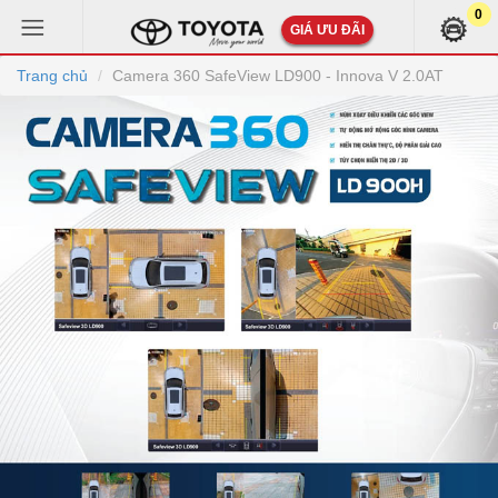
0
GIÁ ƯU ĐÃI
Trang chủ
Camera 360 SafeView LD900 - Innova V 2.0AT