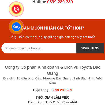
Hotline
0899.289.289
BẠN MUỐN NHẬN GIÁ TỐT HƠN?
Để lại số điện thoại, đại lý gửi bạn giá bán đặc biệt tốt nhất.
Nhận ưu đãi
Công ty Cổ phần Kinh doanh & Dịch vụ Toyota Bắc
Giang
Địa chỉ:
Tổ dân phố Riễu, Phường Bắc Giang, Tỉnh Bắc Ninh, Việt
Nam
Điện thoại:
0899.289.289
THỜI GIAN LÀM VIỆC
Bán hàng
:
Thứ 2
đến
Chủ nhật