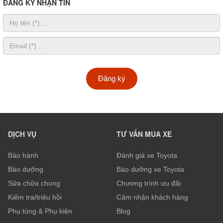
ĐĂNG KÝ NHẬN TIN
Đăng ký
DỊCH VỤ
TƯ VẤN MUA XE
Bảo hành
Đánh giá xe Toyota
Bảo dưỡng
Bảo dưỡng xe Toyota
Sữa chữa chung
Chương trình ưu đãi
Kiểm tra/triệu hồi
Cảm nhận khách hàng
Phụ tùng & Phụ kiện
Blog