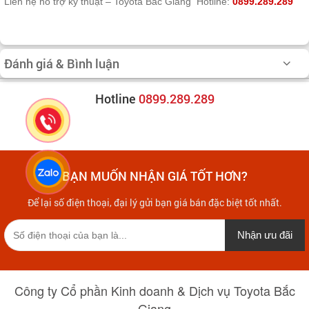
Liên hệ hỗ trợ kỹ thuật – Toyota Bắc Giang
Hotline:
0899.289.289
Đánh giá & Bình luận
Hotline
0899.289.289
BẠN MUỐN NHẬN GIÁ TỐT HƠN?
Để lại số điện thoại, đại lý gửi bạn giá bán đặc biệt tốt nhất.
Nhận ưu đãi
Công ty Cổ phần Kinh doanh & Dịch vụ Toyota Bắc
Giang