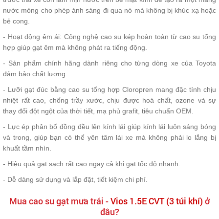
nước mỏng cho phép ánh sáng đi qua nó mà không bị khúc xạ hoặc
bẻ cong.
- Hoạt động êm ái: Công nghệ cao su kép hoàn toàn từ cao su tổng
hợp giúp gạt êm mà không phát ra tiếng động.
- Sản phẩm chính hãng dành riêng cho từng dòng xe của Toyota
đảm bảo chất lượng.
- Lưỡi gạt đúc bằng cao su tổng hợp Cloropren mang đặc tính chịu
nhiệt rất cao, chống trầy xước, chịu được hoá chất, ozone và sự
thay đổi đột ngột của thời tiết, mạ phủ grafit, tiêu chuẩn OEM.
- Lực ép phân bố đồng đều lên kính lái giúp kính lái luôn sáng bóng
và trong, giúp bạn có thể yên tâm lái xe mà không phải lo lắng bị
khuất tầm nhìn.
- Hiệu quả gạt sạch rất cao ngay cả khi gạt tốc độ nhanh.
- Dễ dàng sử dụng và lắp đặt, tiết kiệm chi phí.
Mua cao su gạt mưa trái -
Vios 1.5E CVT (3 túi khí)
ở
đâu?