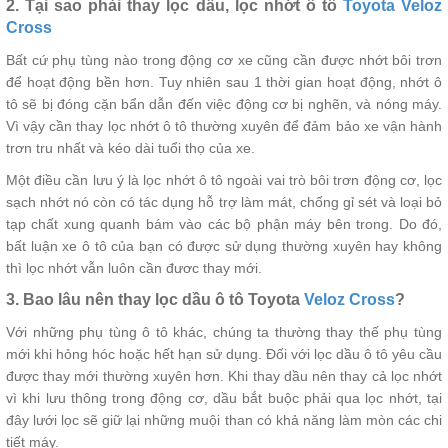
2. Tại sao phải thay lọc dầu, lọc nhớt ô tô
Toyota Veloz
Cross
Bất cứ phụ tùng nào trong động cơ xe cũng cần được nhớt bôi trơn
để hoạt động bền hơn. Tuy nhiên sau 1 thời gian hoạt động, nhớt ô
tô sẽ bị đóng cặn bẩn dẫn đến việc động cơ bị nghẽn, và nóng máy.
Vì vậy cần thay lọc nhớt ô tô thường xuyên để đảm bảo xe vận hành
trơn tru nhất và kéo dài tuổi thọ của xe.
Một điều cần lưu ý là lọc nhớt ô tô ngoài vai trò bôi trơn động cơ, lọc
sạch nhớt nó còn có tác dụng hỗ trợ làm mát, chống gỉ sét và loại bỏ
tạp chất xung quanh bám vào các bộ phận máy bên trong. Do đó,
bất luận xe ô tô của bạn có được sử dụng thường xuyên hay không
thì lọc nhớt vẫn luôn cần đươc thay mới.
3. Bao lâu nên thay lọc dầu ô tô Toyota
Veloz Cross
?
Với những phụ tùng ô tô khác, chúng ta thường thay thế phụ tùng
mới khi hỏng hóc hoặc hết hạn sử dụng. Đối với lọc dầu ô tô yêu cầu
được thay mới thường xuyên hơn. Khi thay dầu nên thay cả lọc nhớt
vì khi lưu thông trong động cơ, dầu bắt buộc phải qua lọc nhớt, tại
đây lưới lọc sẽ giữ lại những muội than có khả năng làm mòn các chi
tiết máy.