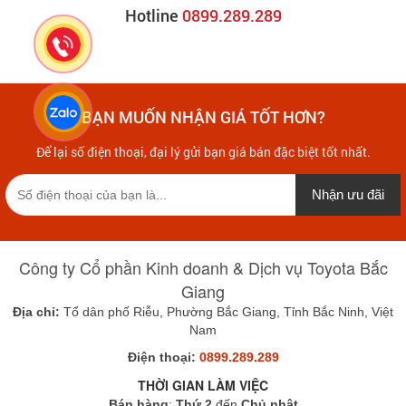
Hotline
0899.289.289
BẠN MUỐN NHẬN GIÁ TỐT HƠN?
Để lại số điện thoại, đại lý gửi bạn giá bán đặc biệt tốt nhất.
Nhận ưu đãi
Công ty Cổ phần Kinh doanh & Dịch vụ Toyota Bắc
Giang
Địa chỉ:
Tổ dân phố Riễu, Phường Bắc Giang, Tỉnh Bắc Ninh, Việt
Nam
Điện thoại:
0899.289.289
THỜI GIAN LÀM VIỆC
Bán hàng
:
Thứ 2
đến
Chủ nhật