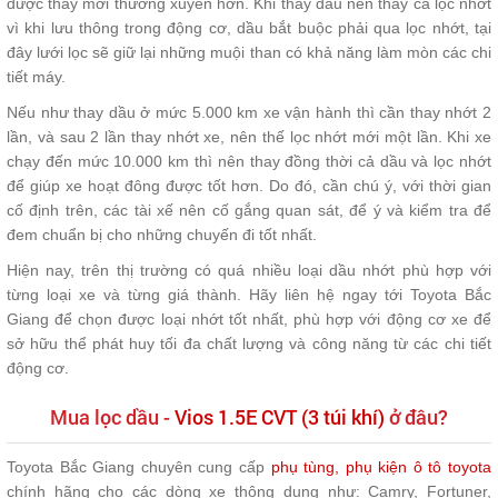
được thay mới thường xuyên hơn. Khi thay dầu nên thay cả lọc nhớt
vì khi lưu thông trong động cơ, dầu bắt buộc phải qua lọc nhớt, tại
đây lưới lọc sẽ giữ lại những muội than có khả năng làm mòn các chi
tiết máy.
Nếu như thay dầu ở mức 5.000 km xe vận hành thì cần thay nhớt 2
lần, và sau 2 lần thay nhớt xe, nên thế lọc nhớt mới một lần. Khi xe
chạy đến mức 10.000 km thì nên thay đồng thời cả dầu và lọc nhớt
để giúp xe hoạt đông được tốt hơn. Do đó, cần chú ý, với thời gian
cố định trên, các tài xế nên cố gắng quan sát, để ý và kiểm tra để
đem chuẩn bị cho những chuyến đi tốt nhất.
Hiện nay, trên thị trường có quá nhiều loại dầu nhớt phù hợp với
từng loại xe và từng giá thành. Hãy liên hệ ngay tới Toyota Bắc
Giang để chọn được loại nhớt tốt nhất, phù hợp với động cơ xe để
sở hữu thể phát huy tối đa chất lượng và công năng từ các chi tiết
động cơ.
Mua lọc dầu -
Vios 1.5E CVT (3 túi khí)
ở đâu?
Toyota Bắc Giang chuyên cung cấp
phụ tùng, phụ kiện ô tô toyota
chính hãng cho các dòng xe thông dụng như: Camry, Fortuner,