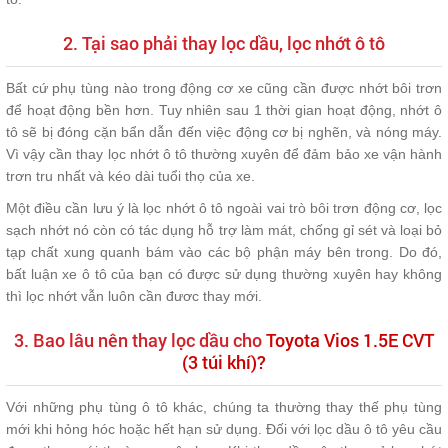
2. Tại sao phải thay lọc dầu, lọc nhớt ô tô
Bất cứ phụ tùng nào trong động cơ xe cũng cần được nhớt bôi trơn
để hoạt động bền hơn. Tuy nhiên sau 1 thời gian hoạt động, nhớt ô
tô sẽ bị đóng cặn bẩn dẫn đến việc động cơ bị nghẽn, và nóng máy.
Vì vậy cần thay lọc nhớt ô tô thường xuyên để đảm bảo xe vận hành
trơn tru nhất và kéo dài tuổi thọ của xe.
Một điều cần lưu ý là lọc nhớt ô tô ngoài vai trò bôi trơn động cơ, lọc
sạch nhớt nó còn có tác dụng hỗ trợ làm mát, chống gỉ sét và loại bỏ
tạp chất xung quanh bám vào các bộ phận máy bên trong. Do đó,
bất luận xe ô tô của bạn có được sử dụng thường xuyên hay không
thì lọc nhớt vẫn luôn cần đươc thay mới.
3. Bao lâu nên thay lọc dầu cho
Toyota Vios 1.5E CVT
(3 túi khí)
?
Với những phụ tùng ô tô khác, chúng ta thường thay thế phụ tùng
mới khi hỏng hóc hoặc hết hạn sử dụng. Đối với lọc dầu ô tô yêu cầu