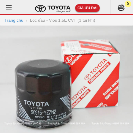
0
GIÁ ƯU ĐÃI
Trang chủ
Lọc dầu - Vios 1.5E CVT (3 túi khí)