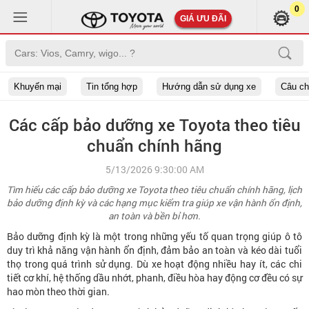
0
GIÁ ƯU ĐÃI
Khuyến mại
Tin tổng hợp
Hướng dẫn sử dụng xe
Câu c
Các cấp bảo dưỡng xe Toyota theo tiêu
chuẩn chính hãng
5/13/2026 9:30:00 AM
Tìm hiểu các cấp bảo dưỡng xe Toyota theo tiêu chuẩn chính hãng, lịch
bảo dưỡng định kỳ và các hạng mục kiểm tra giúp xe vận hành ổn định,
an toàn và bền bỉ hơn.
Bảo dưỡng định kỳ là một trong những yếu tố quan trọng giúp ô tô
duy trì khả năng vận hành ổn định, đảm bảo an toàn và kéo dài tuổi
thọ trong quá trình sử dụng. Dù xe hoạt động nhiều hay ít, các chi
tiết cơ khí, hệ thống dầu nhớt, phanh, điều hòa hay động cơ đều có sự
hao mòn theo thời gian.