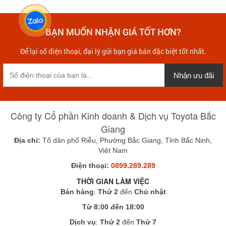
BẠN MUỐN NHẬN GIÁ TỐT HƠN?
Để lại số điện thoại, đại lý gửi bạn giá bán đặc biệt tốt nhất.
Nhận ưu đãi
Công ty Cổ phần Kinh doanh & Dịch vụ Toyota Bắc
Giang
Địa chỉ:
Tổ dân phố Riễu, Phường Bắc Giang, Tỉnh Bắc Ninh,
Việt Nam
Điện thoại:
0899.289.289
THỜI GIAN LÀM VIỆC
Bán hàng
:
Thứ 2
đến
Chủ nhật
Từ 8:00 đến 18:00
Dịch vụ
:
Thứ 2
đến
Thứ 7