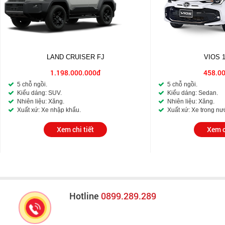
LAND CRUISER FJ
VIOS 
1.198.000.000đ
458.0
5 chỗ ngồi.
5 chỗ ngồi.
Kiểu dáng: SUV.
Kiểu dáng: Sedan.
Nhiên liệu: Xăng.
Nhiên liệu: Xăng.
Xuất xứ: Xe nhập khẩu.
Xuất xứ: Xe trong nư
Xem chi tiết
Xem c
Hotline
0899.289.289