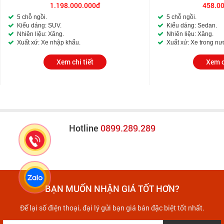
1.198.000.000đ
458.0
5 chỗ ngồi.
5 chỗ ngồi.
Kiểu dáng: SUV.
Kiểu dáng: Sedan.
Nhiên liệu: Xăng.
Nhiên liệu: Xăng.
Xuất xứ: Xe nhập khẩu.
Xuất xứ: Xe trong nư
Xem chi tiết
Xem c
Hotline
0899.289.289
BẠN MUỐN NHẬN GIÁ TỐT HƠN?
Để lại số điện thoại, đại lý gửi bạn giá bán đặc biệt tốt nhất.