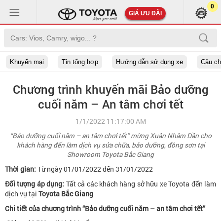
0
GIÁ ƯU ĐÃI
Khuyến mại
Tin tổng hợp
Hướng dẫn sử dụng xe
Câu c
Chương trình khuyến mãi Bảo dưỡng
cuối năm – An tâm chơi tết
1/1/2022 11:17:00 AM
“Bảo dưỡng cuối năm – an tâm chơi tết” mừng Xuân Nhâm Dần cho
khách hàng đến làm dịch vụ sửa chữa, bảo dưỡng, đồng sơn tại
Showroom Toyota Bắc Giang
Thời gian:
Từ ngày 01/01/2022 đến 31/01/2022
Đối tượng áp dụng:
Tất cả các khách hàng sở hữu xe Toyota đến làm
dịch vụ tại
Toyota Bắc Giang
Chi tiết của chương trình “Bảo dưỡng cuối năm – an tâm chơi tết”