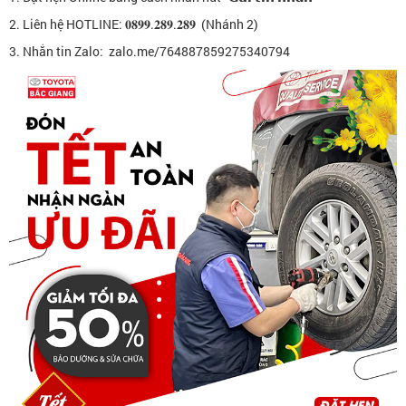
2. Liên hệ HOTLINE: 𝟎𝟖𝟗𝟗.𝟐𝟖𝟗.𝟐𝟖𝟗 (Nhánh 2)
3. Nhắn tin Zalo: zalo.me/764887859275340794