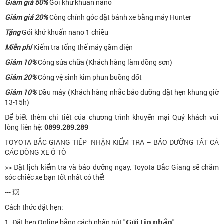
Giảm giá 50%
Gói khử khuẩn nano
Giảm giá 20%
Công chỉnh góc đặt bánh xe bằng máy Hunter
Tặng
Gói khử khuẩn nano 1 chiều
Miễn phí
Kiểm tra tổng thể máy gầm điện
Giảm 10%
Công sửa chữa (Khách hàng làm đồng sơn)
Giảm 20%
Công vệ sinh kim phun buồng đốt
Giảm 10%
Dầu máy (Khách hàng nhắc bảo dưỡng đặt hẹn khung giờ
13-15h)
Để biết thêm chi tiết của chương trình khuyến mại Quý khách vui
lòng liên hệ:
0899.289.289
TOYOTA BẮC GIANG TIẾP NHẬN KIỂM TRA – BẢO DƯỠNG TẤT CẢ
CÁC DÒNG XE Ô TÔ
>> Đặt lịch kiểm tra và bảo dưỡng ngay, Toyota Bắc Giang sẽ chăm
sóc chiếc xe bạn tốt nhất có thể!
--- 💥
Cách thức đặt hẹn:
1. Đặt hẹn Online bằng cách nhấn nút "𝗚𝘂̛̉𝗶 𝘁𝗶𝗻 𝗻𝗵𝗮̆́𝗻"