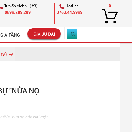
Tư vấn dịch vụ(#3)
Hotline :
0
0899.289.289
0763.44.9999
GIÁ ƯU ĐÃI
 GIA TĂNG
Tất cả
×
 SỰ "NỬA NỌ
hải là "nửa nọ nửa kia" một