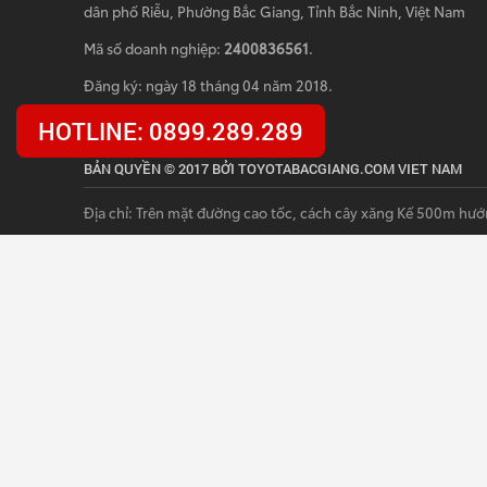
dân phố Riễu, Phường Bắc Giang, Tỉnh Bắc Ninh, Việt Nam
Mã số doanh nghiệp:
2400836561
.
Đăng ký: ngày 18 tháng 04 năm 2018.
HOTLINE: 0899.289.289
BẢN QUYỀN © 2017 BỞI TOYOTABACGIANG.COM VIET NAM
Địa chỉ: Trên mặt đường cao tốc, cách cây xăng Kế 500m hướ