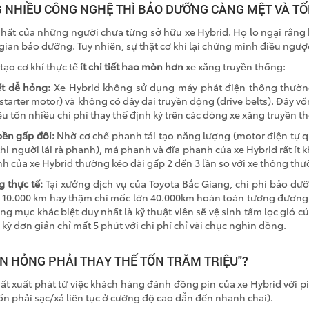
NG NHIỀU CÔNG NGHỆ THÌ BẢO DƯỠNG CÀNG MỆT VÀ T
nhất của những người chưa từng sở hữu xe Hybrid. Họ lo ngại rằng
 gian bảo dưỡng. Tuy nhiên, sự thật cơ khí lại chứng minh điều ngược
tạo cơ khí thực tế
ít chi tiết hao mòn hơn
xe xăng truyền thống:
ết dễ hỏng:
Xe Hybrid không sử dụng máy phát điện thông thường 
tarter motor) và không có dây đai truyền động (drive belts). Đây vốn
êu tốn nhiều chi phí thay thế định kỳ trên các dòng xe xăng truyền t
ền gấp đôi:
Nhờ cơ chế phanh tái tạo năng lượng (motor điện tự 
hi người lái rà phanh), má phanh và đĩa phanh của xe Hybrid rất ít kh
h của xe Hybrid thường kéo dài gấp 2 đến 3
lần
so với xe thông thư
 thực tế:
Tại xưởng dịch vụ của Toyota Bắc Giang, chi phí bảo dưỡ
,
10.000 km
hay thậm chí mốc lớn
40.000km
hoàn toàn tương đương 
g mục khác biệt duy nhất là kỹ thuật viên sẽ vệ sinh tấm lọc gió c
c kỳ đơn giản chỉ mất
5 phút
với chi phí chỉ vài chục nghìn đồng.
PIN HỎNG PHẢI THAY THẾ TỐN TRĂM TRIỆU"?
ất xuất phát từ việc khách hàng đánh đồng pin của xe Hybrid với pi
vốn phải sạc/xả liên tục ở cường độ cao dẫn đến nhanh chai).