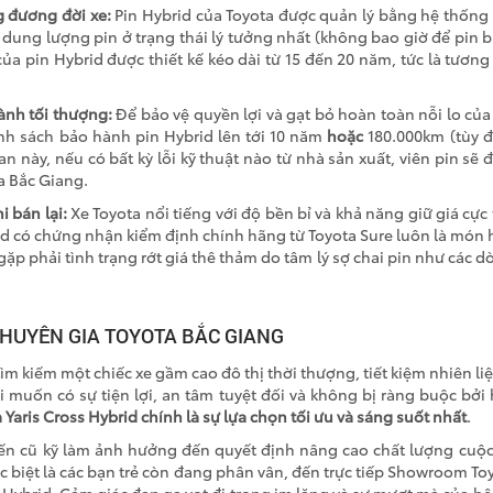
g đương đời xe:
Pin Hybrid của Toyota được quản lý bằng hệ thốn
 dung lượng pin ở trạng thái lý tưởng nhất (không bao giờ để pin b
của pin Hybrid được thiết kế kéo dài từ
15
đến
20 năm
, tức là tươn
ành tối thượng:
Để bảo vệ quyền lợi và gạt bỏ hoàn toàn nỗi lo của
h sách bảo hành pin Hybrid lên tới
10 năm
hoặc
180.000km
(tùy đ
an này, nếu có bất kỳ lỗi kỹ thuật nào từ nhà sản xuất, viên pin s
a Bắc Giang.
i bán lại:
Xe Toyota nổi tiếng với độ bền bỉ và khả năng giữ giá cực t
id có chứng nhận kiểm định chính hãng từ Toyota Sure luôn là món
p phải tình trạng rớt giá thê thảm do tâm lý sợ chai pin như các d
.
HUYÊN GIA TOYOTA BẮC GIANG
m kiếm một chiếc xe gầm cao đô thị thời thượng, tiết kiệm nhiên li
i muốn có sự tiện lợi, an tâm tuyệt đối và không bị ràng buộc bởi h
 Yaris Cross Hybrid chính là sự lựa chọn tối ưu và sáng suốt nhất
.
n cũ kỹ làm ảnh hưởng đến quyết định nâng cao chất lượng cuộc
c biệt là các bạn trẻ còn đang phân vân, đến trực tiếp Showroom To