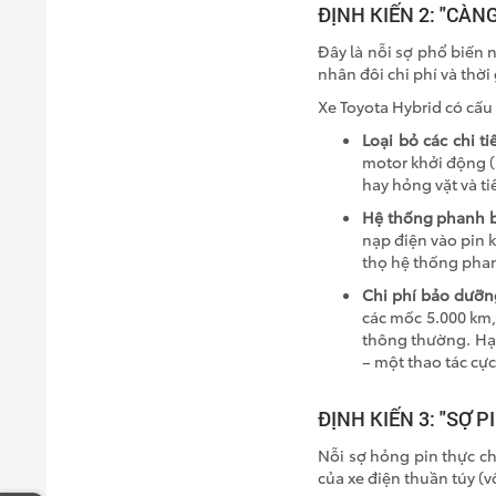
ĐỊNH KIẾN 2: "CÀ
Đây là nỗi sợ phổ biến 
nhân đôi chi phí và thời
Xe Toyota Hybrid có cấu 
Loại bỏ các chi ti
motor khởi động (s
hay hỏng vặt và ti
Hệ thống phanh b
nạp điện vào pin k
thọ hệ thống phan
Chi phí bảo dưỡng
các mốc
5.000 km
thông thường. Hạn
– một thao tác cự
ĐỊNH KIẾN 3: "SỢ 
Nỗi sợ hỏng pin thực ch
của xe điện thuần túy (