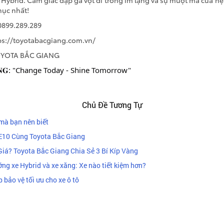
ss Hybrid. Cảm giác đạp ga vọt đi trong im lặng và sự mượt mà của h
phục nhất!
 0899.289.289
tps://toyotabacgiang.com.vn/
 TOYOTA BẮC GIANG
𝐆𝐈𝐀𝐍𝐆: "Change Today - Shine Tomorrow"
Chủ Đề Tương Tự
 mà bạn nên biết
E10 Cùng Toyota Bắc Giang
iá? Toyota Bắc Giang Chia Sẻ 3 Bí Kíp Vàng
ng xe Hybrid và xe xăng: Xe nào tiết kiệm hơn?
 bảo vệ tối ưu cho xe ô tô