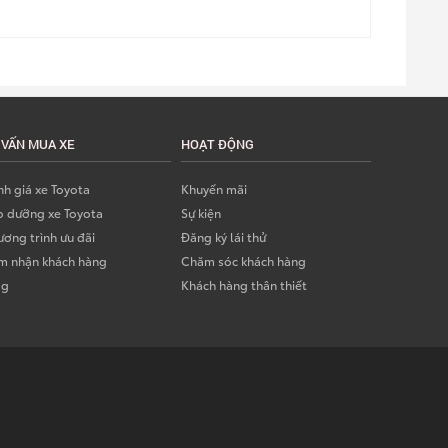
 VẤN MUA XE
HOẠT ĐỘNG
h giá xe Toyota
Khuyến mãi
o dưỡng xe Toyota
Sự kiện
ơng trình ưu đãi
Đăng ký lái thử
m nhận khách hàng
Chăm sóc khách hàng
og
Khách hàng thân thiết