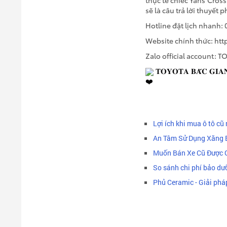
thực tế chiếc Yaris Cro
sẽ là câu trả lời thuyết 
Hotline đặt lịch nhanh:
Website chính thức: ht
Zalo official account:
 𝐓𝐎𝐘𝐎𝐓𝐀 𝐁𝐀̆́𝐂 
Lợi ích khi mua ô tô cũ
An Tâm Sử Dụng Xăng 
Muốn Bán Xe Cũ Được G
So sánh chi phí bảo dưỡ
Phủ Ceramic - Giải pháp