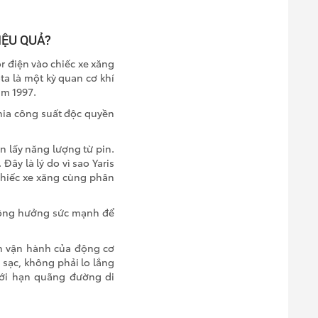
IỆU QUẢ?
r điện vào chiếc xe xăng
a là một kỳ quan cơ khí
ăm 1997.
ia công suất độc quyền
 lấy năng lượng từ pin.
. Đây là lý do vì sao Yaris
hiếc xe xăng cùng phân
 cộng hưởng sức mạnh để
h vận hành của động cơ
sạc, không phải lo lắng
iới hạn quãng đường di