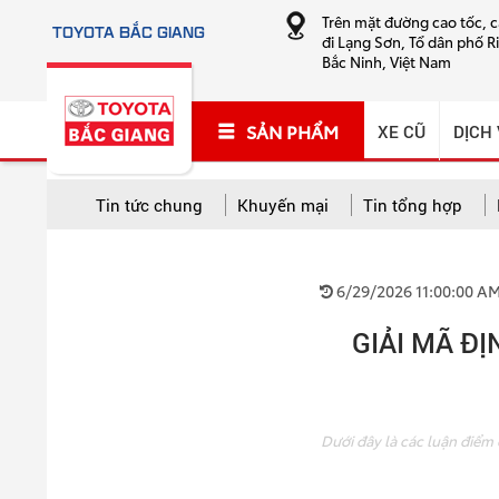
Trên mặt đường cao tốc, 
TOYOTA BẮC GIANG
đi Lạng Sơn, Tổ dân phố R
Bắc Ninh, Việt Nam
SẢN PHẨM
XE CŨ
DỊCH
Tin tức chung
Khuyến mại
Tin tổng hợp
TẤT CẢ CHUYÊN MỤC
6/29/2026 11:00:00 A
Tất cả
Khuyến mại
Tin tổng hợp
Hướng
GIẢI MÃ ĐỊ
Cứu hộ và sửa chữa lưu động
Dưới đây là các luận điểm 