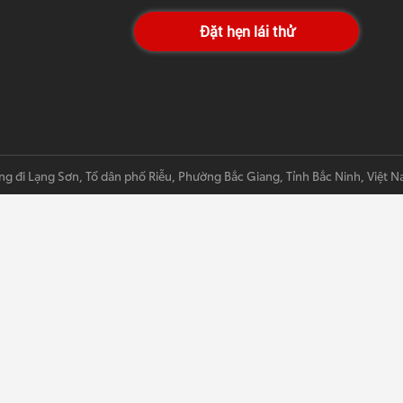
Đặt hẹn lái thử
ng đi Lạng Sơn, Tổ dân phố Riễu, Phường Bắc Giang, Tỉnh Bắc Ninh, Việt 
Được phát triển bởi Thiết kế website chuẩn SEO