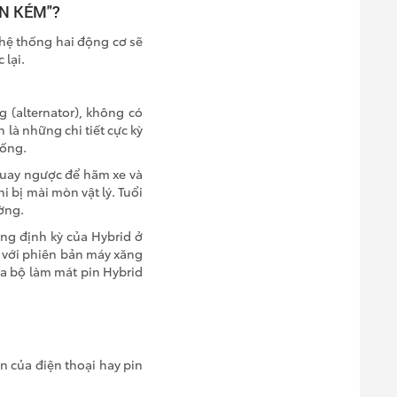
ỐN KÉM"?
 hệ thống hai động cơ sẽ
 lại.
(alternator), không có
 là những chi tiết cực kỳ
hống.
quay ngược để hãm xe và
i bị mài mòn vật lý. Tuổi
ờng.
ng định kỳ của Hybrid ở
với phiên bản máy xăng
ủa bộ làm mát pin Hybrid
n của điện thoại hay pin