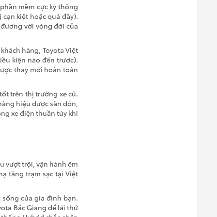
g phần mềm cực kỳ thông
ị cạn kiệt hoặc quá đầy).
g đương với vòng đời của
 khách hàng, Toyota Việt
iều kiện nào đến trước).
ẽ được thay mới hoàn toàn
ốt trên thị trường xe cũ.
 hàng hiệu được săn đón,
òng xe điện thuần túy khi
ệu vượt trội, vận hành êm
ạ tầng trạm sạc tại Việt
 sống của gia đình bạn.
yota Bắc Giang để lái thử