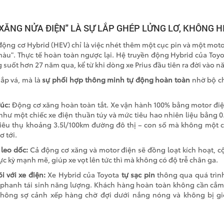
 XĂNG NỬA ĐIỆN" LÀ SỰ LẮP GHÉP LỬNG LƠ, KHÔNG H
ộng cơ Hybrid (HEV) chỉ là việc nhét thêm một cục pin và một moto
u". Thực tế hoàn toàn ngược lại. Hệ truyền động Hybrid của Toyot
 suốt hơn 27 năm qua, kể từ khi dòng xe Prius đầu tiên ra đời vào n
hắp vá, mà là
sự phối hợp thông minh tự động hoàn toàn
nhờ bộ ch
úc:
Động cơ xăng hoàn toàn tắt. Xe vận hành
100%
bằng motor điện
 như một chiếc xe điện thuần túy và mức tiêu hao nhiên liệu bằng
0
tiêu thụ khoảng
3.5l/100km
đường đô thị – con số mà không một c
ơ tới.
 leo dốc:
Cả động cơ xăng và motor điện sẽ đồng loạt kích hoạt,
ực kỳ mạnh mẽ, giúp xe vọt lên tức thì mà không có độ trễ chân ga.
õi với xe điện:
Xe Hybrid của Toyota
tự sạc pin
thông qua quá trìn
 phanh tái sinh năng lượng. Khách hàng hoàn toàn không cần cắm 
 không sợ cảnh xếp hàng chờ đợi dưới nắng nóng và không bị g