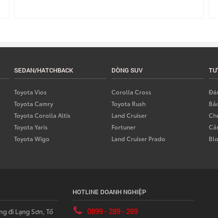
SEDAN/HATCHBACK
DÒNG SUV
TƯ
Toyota Vios
Corolla Cross
Đán
Toyota Camry
Toyota Rush
Bả
Toyota Corolla Altis
Land Cruiser
Chư
Toyota Yaris
Fortuner
Cả
Toyota Wigo
Land Cruiser Prado
Bl
HOTLINE DOANH NGHIỆP
0899 - 289 - 289
ng đi Lạng Sơn, Tổ