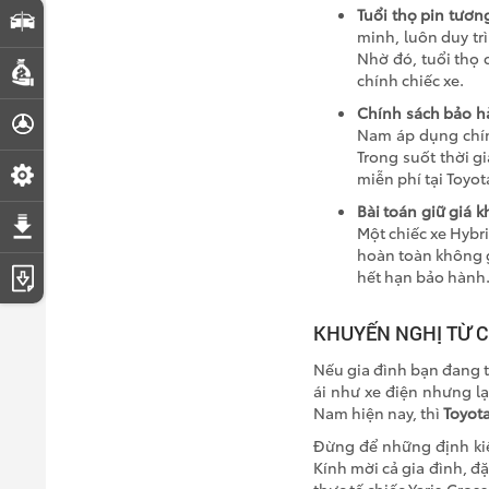
Tuổi thọ pin tươn
So sánh xe
minh, luôn duy trì
Nhờ đó, tuổi thọ 
Dự toán chi phí
chính chiếc xe.
Chính sách bảo h
Đăng ký lái thử
Nam áp dụng chín
Trong suốt thời gi
Đặt lịch hẹn dịch vụ
miễn phí tại Toyot
Bài toán giữ giá kh
Tải bảng giá
Một chiếc xe Hybr
hoàn toàn không gặ
hết hạn bảo hành
Tải catalogue
KHUYẾN NGHỊ TỪ C
Nếu gia đình bạn đang tì
ái như xe điện nhưng lạ
Nam hiện nay, thì
Toyota
Đừng để những định kiế
Kính mời cả gia đình, đặ