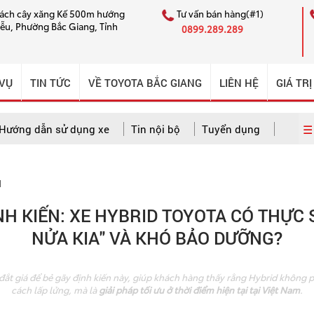
cách cây xăng Kế 500m hướng
Tư vấn bán hàng(#1)
iễu, Phường Bắc Giang, Tỉnh
0899.289.289
 VỤ
TIN TỨC
VỀ TOYOTA BẮC GIANG
LIÊN HỆ
GIÁ TRỊ
☰ 
Hướng dẫn sử dụng xe
Tin nội bộ
Tuyển dụng
M
 dẫn sử dụng xe
Câu chuyện CSKH ấn tượng
Tin nội bộ
NH KIẾN: XE HYBRID TOYOTA CÓ THỰC
NỬA KIA" VÀ KHÓ BẢO DƯỠNG?
đắt giá để bẻ gãy định kiến này, giúp khách hàng thấy rằng Hybrid không p
cách lấp lửng, mà là
giải pháp tối ưu ở thời điểm hiện tại tại Việt Nam
.