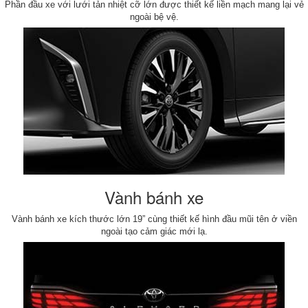
Phần đầu xe với lưới tản nhiệt cỡ lớn được thiết kế liền mạch mang lại vẻ
ngoài bệ vệ.
Vành bánh xe
Vành bánh xe kích thước lớn 19” cùng thiết kế hình đầu mũi tên ở viền
ngoài tạo cảm giác mới lạ.