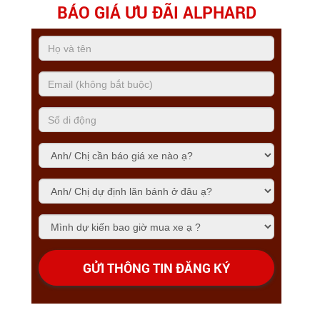
BÁO GIÁ ƯU ĐÃI ALPHARD
GỬI THÔNG TIN ĐĂNG KÝ