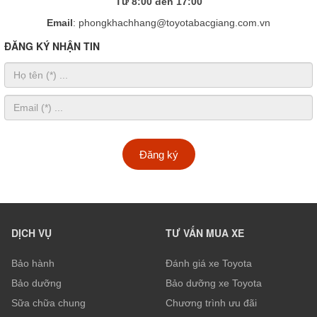
Từ 8:00 đến 17:00
Email
: phongkhachhang@toyotabacgiang.com.vn
ĐĂNG KÝ NHẬN TIN
Đăng ký
DỊCH VỤ
TƯ VẤN MUA XE
Bảo hành
Đánh giá xe Toyota
Bảo dưỡng
Bảo dưỡng xe Toyota
Sữa chữa chung
Chương trình ưu đãi