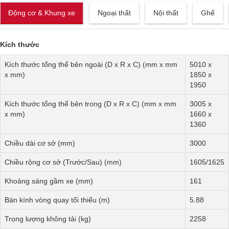
Động cơ & Khung xe
Ngoại thất
Nội thất
Ghế
Kích thước
Kích thước tổng thể bên ngoài (D x R x C) (mm x mm
5010 x
x mm)
1850 x
1950
Kích thước tổng thể bên trong (D x R x C) (mm x mm
3005 x
x mm)
1660 x
1360
Chiều dài cơ sở (mm)
3000
Chiều rộng cơ sở (Trước/Sau) (mm)
1605/1625
Khoảng sáng gầm xe (mm)
161
Bán kính vòng quay tối thiểu (m)
5.88
Trọng lượng không tải (kg)
2258