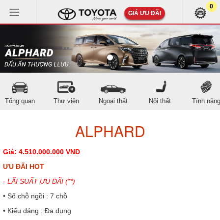
0
GIÁ ƯU ĐÃI
Tổng quan
Thư viện
Ngoại thất
Nội thất
Tính năn
ALPHARD
Giá: 4.510.000.000 VND
ƯU ĐÃI HOT
- LÃI SUẤT ƯU ĐÃI (**)
• Số chỗ ngồi : 7 chỗ
• Kiểu dáng : Đa dụng