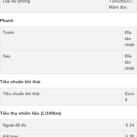
Lốp dự phòng
T165/80D17,
Mâm đúc
Phanh
Trước
Đĩa
tản
nhiệt
Sau
Đĩa
tản
nhiệt
Tiêu chuẩn khí thải
Tiêu chuẩn khí thải
Euro
6
Tiêu thụ nhiên liệu (L/100km)
Ngoài đô thị
5.24
Kết hợp
5.38