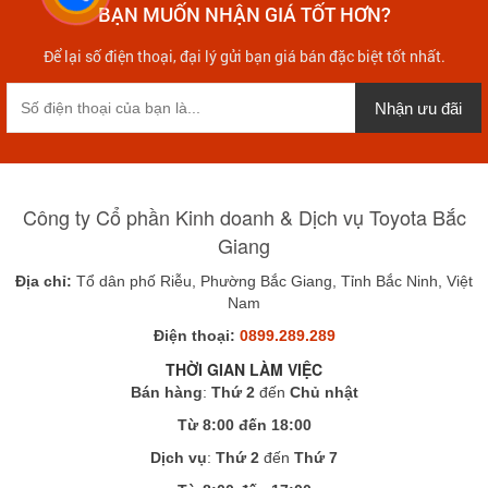
BẠN MUỐN NHẬN GIÁ TỐT HƠN?
Để lại số điện thoại, đại lý gửi bạn giá bán đặc biệt tốt nhất.
Nhận ưu đãi
Công ty Cổ phần Kinh doanh & Dịch vụ Toyota Bắc
Giang
Địa chỉ:
Tổ dân phố Riễu, Phường Bắc Giang, Tỉnh Bắc Ninh, Việt
Nam
Điện thoại:
0899.289.289
THỜI GIAN LÀM VIỆC
Bán hàng
:
Thứ 2
đến
Chủ nhật
Từ 8:00 đến 18:00
Dịch vụ
:
Thứ 2
đến
Thứ 7