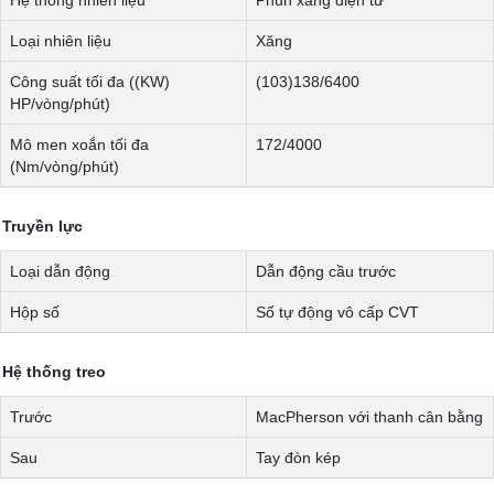
Hệ thống nhiên liệu
Phun xăng điện tử
Loại nhiên liệu
Xăng
Công suất tối đa ((KW)
(103)138/6400
HP/vòng/phút)
Mô men xoắn tối đa
172/4000
(Nm/vòng/phút)
Truyền lực
Loại dẫn động
Dẫn động cầu trước
Hộp số
Số tự động vô cấp CVT
Hệ thống treo
Trước
MacPherson với thanh cân bằng
Sau
Tay đòn kép