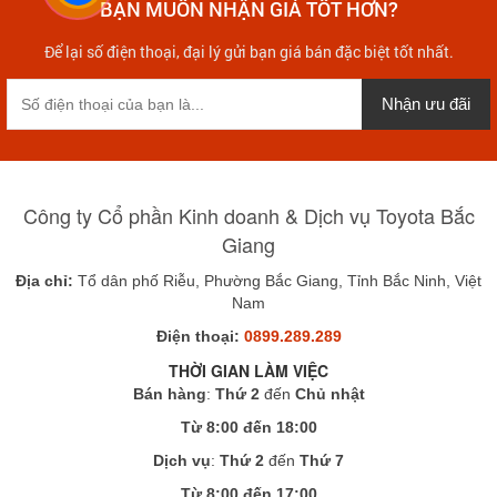
BẠN MUỐN NHẬN GIÁ TỐT HƠN?
Để lại số điện thoại, đại lý gửi bạn giá bán đặc biệt tốt nhất.
Nhận ưu đãi
Công ty Cổ phần Kinh doanh & Dịch vụ Toyota Bắc
Giang
Địa chỉ:
Tổ dân phố Riễu, Phường Bắc Giang, Tỉnh Bắc Ninh, Việt
Nam
Điện thoại:
0899.289.289
THỜI GIAN LÀM VIỆC
Bán hàng
:
Thứ 2
đến
Chủ nhật
Từ 8:00 đến 18:00
Dịch vụ
:
Thứ 2
đến
Thứ 7
Từ 8:00 đến 17:00