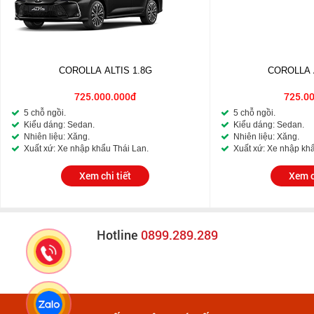
COROLLA ALTIS 1.8G
COROLLA 
725.000.000đ
725.0
5 chỗ ngồi.
5 chỗ ngồi.
Kiểu dáng: Sedan.
Kiểu dáng: Sedan.
Nhiên liệu: Xăng.
Nhiên liệu: Xăng.
Xuất xứ: Xe nhập khẩu Thái Lan.
Xuất xứ: Xe nhập khẩ
Xem chi tiết
Xem c
Hotline
0899.289.289