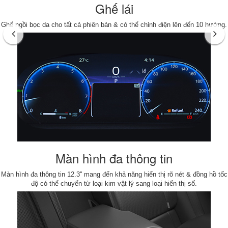
Ghế lái
Ghế ngồi bọc da cho tất cả phiên bản & có thể chỉnh điện lên đến 10 hướng.
Màn hình đa thông tin
Màn hình đa thông tin 12.3'' mang đến khả năng hiển thị rõ nét & đồng hồ tốc
độ có thể chuyển từ loại kim vật lý sang loại hiển thị số.