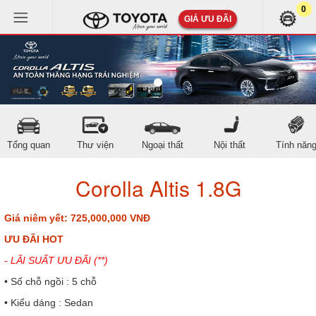
0
GIÁ ƯU ĐÃI
Tổng quan
Thư viện
Ngoại thất
Nội thất
Tính năn
Corolla Altis 1.8G
Giá niêm yết: 725,000,000 VNĐ
ƯU ĐÃI HOT
- LÃI SUẤT ƯU ĐÃI (**)
• Số chỗ ngồi : 5 chỗ
• Kiểu dáng : Sedan