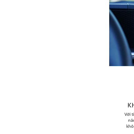
K
Với 
năn
khô