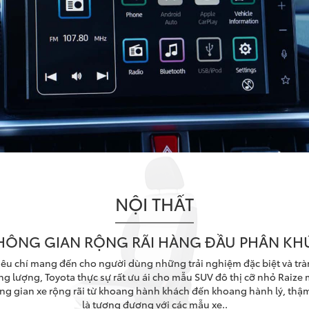
NỘI THẤT
HÔNG GIAN RỘNG RÃI HÀNG ĐẦU PHÂN KH
tiêu chí mang đến cho người dùng những trải nghiệm đặc biệt và trà
g lượng, Toyota thực sự rất ưu ái cho mẫu SUV đô thị cỡ nhỏ Raize
ng gian xe rộng rãi từ khoang hành khách đến khoang hành lý, thậm
là tương đương với các mẫu xe..