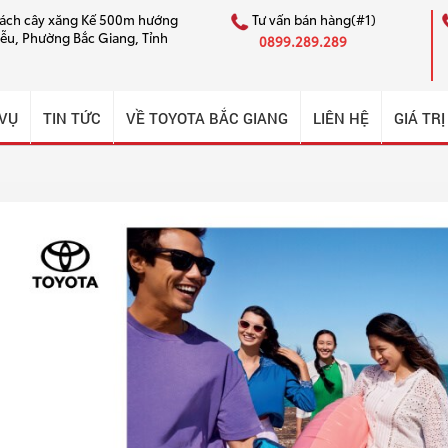
cách cây xăng Kế 500m hướng
Tư vấn bán hàng(#1)
iễu, Phường Bắc Giang, Tỉnh
0899.289.289
 VỤ
TIN TỨC
VỀ TOYOTA BẮC GIANG
LIÊN HỆ
GIÁ TRỊ