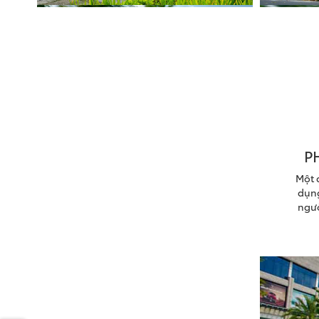
P
Một 
dụng
ngườ