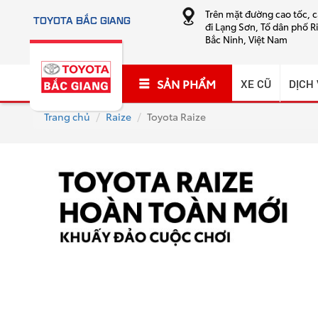
Trên mặt đường cao tốc, 
TOYOTA BẮC GIANG
đi Lạng Sơn, Tổ dân phố R
Bắc Ninh, Việt Nam
SẢN PHẨM
XE CŨ
DỊCH
Trang chủ
Raize
Toyota Raize