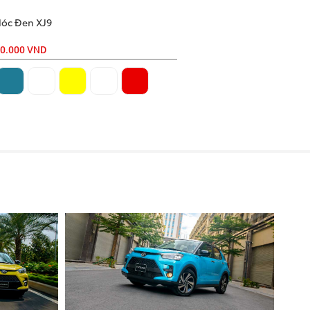
ai nóc đen (XJ5) XJ5
0.000 VND