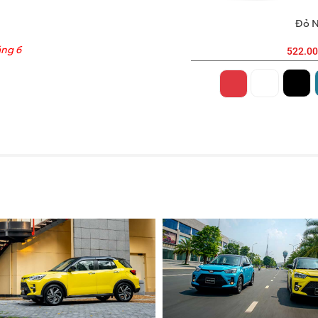
Trắng ngọc tr
áng 6
522.00