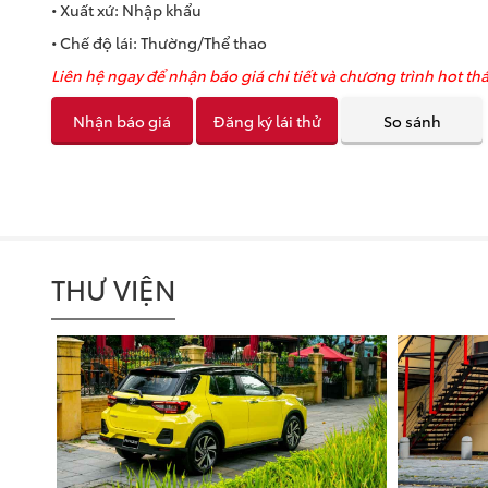
• Xuất xứ: Nhập khẩu
• Chế độ lái: Thường/Thể thao
Liên hệ ngay để nhận báo giá chi tiết và chương trình hot th
Nhận báo giá
Đăng ký lái thử
So sánh
THƯ VIỆN