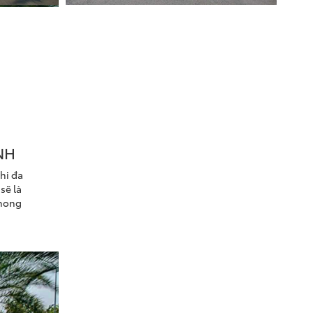
NH
hi đa
sẽ là
phong