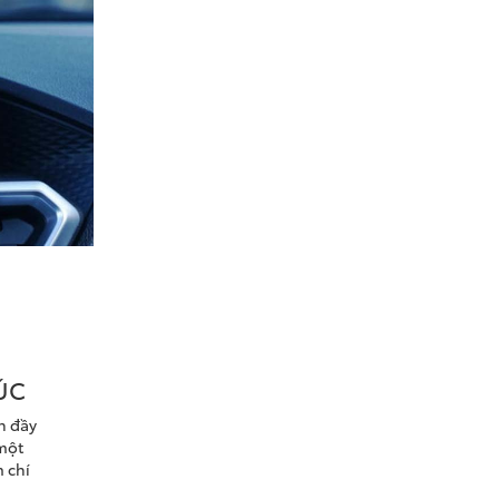
ÚC
n đầy
 một
 chí