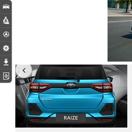
So sánh xe
Dự toán chi phí
Đăng ký lái thử
Đặt lịch hẹn dịch vụ
Tải bảng giá
Tải catalogue