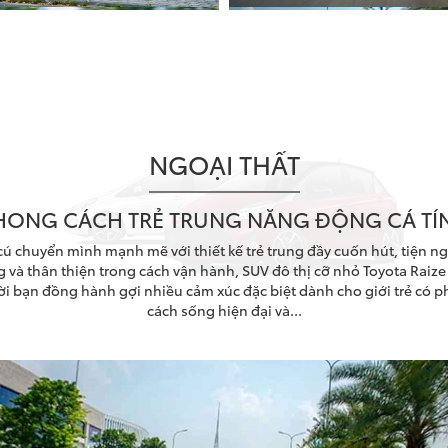
NGOẠI THẤT
HONG CÁCH TRẺ TRUNG NĂNG ĐỘNG CÁ TÍ
cú chuyển mình mạnh mẽ với thiết kế trẻ trung đầy cuốn hút, tiện ng
 và thân thiện trong cách vận hành, SUV đô thị cỡ nhỏ Toyota Raize 
i bạn đồng hành gợi nhiều cảm xúc đặc biệt dành cho giới trẻ có 
cách sống hiện đại và...